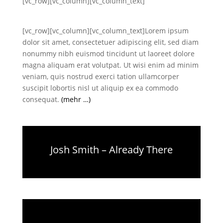
[vc_row][vc_column][vc_column_text]
[vc_row][vc_column][vc_column_text]Lorem ipsum
dolor sit amet, consectetuer adipiscing elit, sed diam
nonummy nibh euismod tincidunt ut laoreet dolore
magna aliquam erat volutpat. Ut wisi enim ad minim
veniam, quis nostrud exerci tation ullamcorper
suscipit lobortis nisl ut aliquip ex ea commodo
consequat.
(mehr …)
Josh Smith – Already There