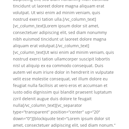
tincidunt ut laoreet dolore magna aliquam erat
volutpat. Ut wisi enim ad minim veniam, quis
nostrud exerci tation ulla.[/vc_column_text]
[vc_column_text]Lorem ipsum dolor sit amet,
consectetuer adipiscing elit, sed diam nonummy
nibh euismod tincidunt ut laoreet dolore magna
aliquam erat volutpat.[/vc_column_text]
[vc_column_text]Ut wisi enim ad minim veniam, quis
nostrud exerci tation ullamcorper suscipit lobortis
nisl ut aliquip ex ea commodo consequat. Duis
autem vel eum iriure dolor in hendrerit in vulputate
velit esse molestie consequat, vel illum dolore eu
feugiat nulla facilisis at vero eros et accumsan et
iusto odio dignissim qui blandit praesent luptatum
zzril delenit augue duis dolore te feugait
nulla[/vc_column_text][vc_separator
type=“transparent“ position=“center“ up=“20″
down=“0″][blockquote text=“Lorem ipsum dolor sit
amet, consectetuer adipiscing elit, sed diam nonum.“